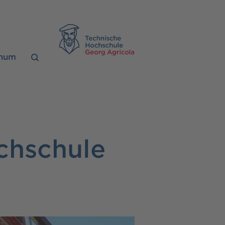
TH Georg Agrico
chum
chschule