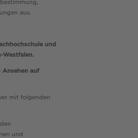
itbestimmung,
ungen aus.
 Fachhochschule und
n-Westfalen.
s Ansehen auf
iver mit folgenden
nden
nnen und