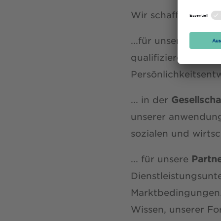
Wir schaffen
Persp
...für unsere
Studie
qualifizieren, ihne
Persönlichkeitsent
... in der
Gesellscha
unserer anwendungs
sozialen und wirts
... für unsere
Partn
Dienstleistungsunt
Marktbedingungen. 
Wissen, unserer Fo