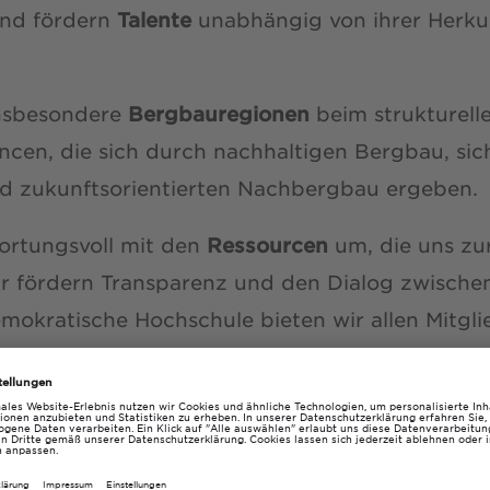
 und fördern
Talente
unabhängig von ihrer Herkun
insbesondere
Bergbauregionen
beim strukturel
ncen, die sich durch nachhaltigen Bergbau, sic
d zukunftsorientierten Nachbergbau ergeben.
ortungsvoll mit den
Ressourcen
um, die uns z
ir fördern Transparenz und den Dialog zwische
emokratische Hochschule bieten wir allen Mitgl
ichkeit, sich zu beteiligen.
sprechen
rechen – wir schaffen Zukunftsperspektiven.