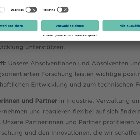
ektiven
...
renden
, indem wir Talente jeder Herkunft für 
n einen erfolgreichen Berufsweg ermöglichen und
wicklung unterstützen.
ft
: Unsere Absolventinnen und Absolventen un
orientierten Forschung leisten wichtige positi
chaftlichen Entwicklung und zum technischen Fo
erinnen und Partner
in Industrie, Verwaltung u
ernehmen und reagieren flexibel auf sich änder
Unsere Partnerinnen und Partner profitieren 
rschung und den Innovationen, die wir schaffen