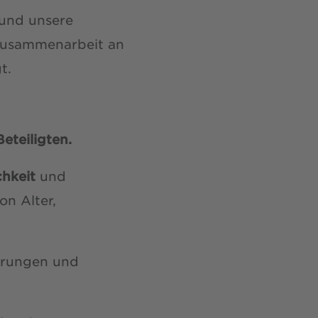
 und unsere
 Zusammenarbeit an
t.
eteiligten.
chkeit
und
on Alter,
erungen und