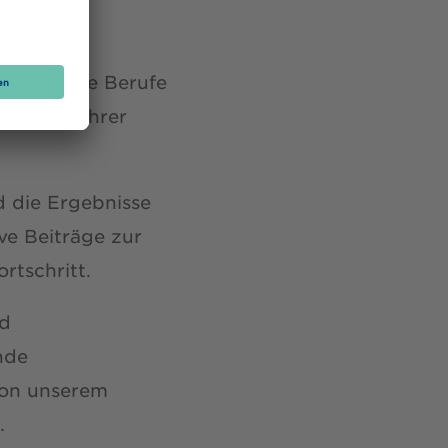
akademische Berufe
 sie bei ihrer
d die Ergebnisse
ve Beiträge zur
rtschritt.
nd
nde
von unserem
.