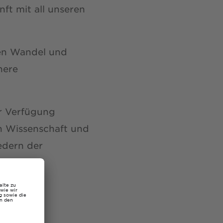
ft mit all unseren
len Wandel und
here
ur Verfügung
n Wissenschaft und
iedern der