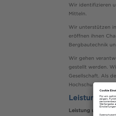
Wir identifizieren
Mitteln.
Wir unterstützen 
eröffnen ihnen Cha
Bergbautechnik un
Wir gehen verantw
gestellt werden. W
Gesellschaft. Als d
Hochschule die Mögl
Leistungsver
Leistung und Versp