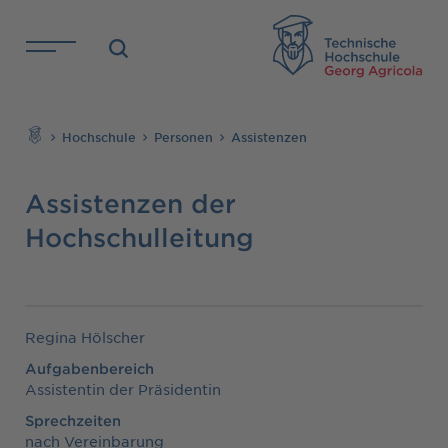
Direkt zu den Inhalten springen
TH
Suchen
Hochschule
Personen
Assistenzen
Assistenzen der
Hochschulleitung
Regina Hölscher
Aufgabenbereich
Assistentin der Präsidentin
Sprechzeiten
nach Vereinbarung