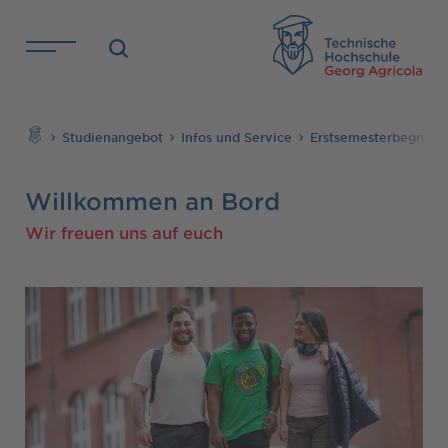
Direkt zu den Inhalten springen
TH
Suchen
Studienangebot
Infos und Service
Erstsemesterbegrüßu
Willkommen an Bord
Wir freuen uns auf euch