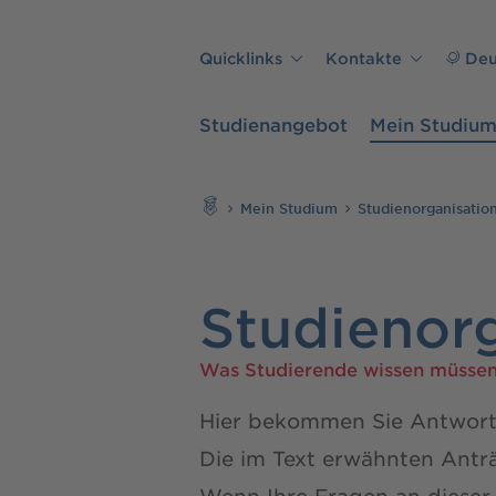
Direkt zu den Inhalten springen
Quicklinks
Kontakte
Deu
Studienangebot
Mein Studiu
Suchen
Mein Studium
Studienorganisatio
Studienor
Was Studierende wissen müsse
Hier bekommen Sie Antworte
Die im Text erwähnten Anträ