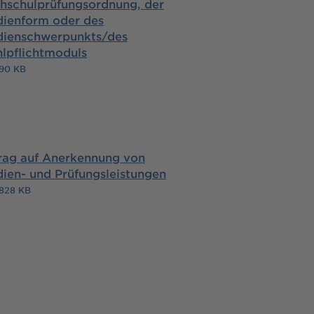
hschulprüfungsordnung, der
dienform oder des
dienschwerpunkts/des
lpflichtmoduls
 90 KB
rag auf Anerkennung von
dien- und Prüfungsleistungen
 828 KB