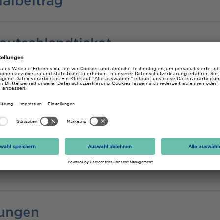
albeitrag
eutschlandticket
gungen