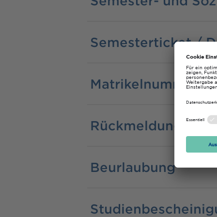
Semester- und Sozi
Semesterticket / D
Matrikelnummer
Rückmeldung
Beurlaubung
Studienbescheini