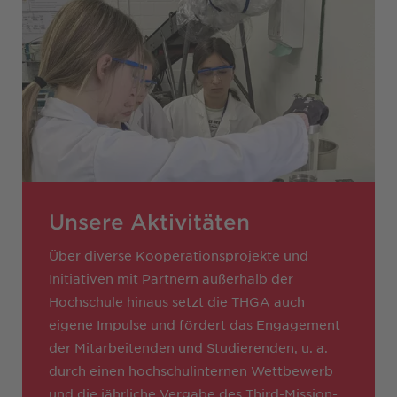
Unsere Aktivitäten
Über diverse Kooperationsprojekte und
Initiativen mit Partnern außerhalb der
Hochschule hinaus setzt die THGA auch
eigene Impulse und fördert das Engagement
der Mitarbeitenden und Studierenden, u. a.
durch einen hochschulinternen Wettbewerb
und die jährliche Vergabe des Third-Mission-