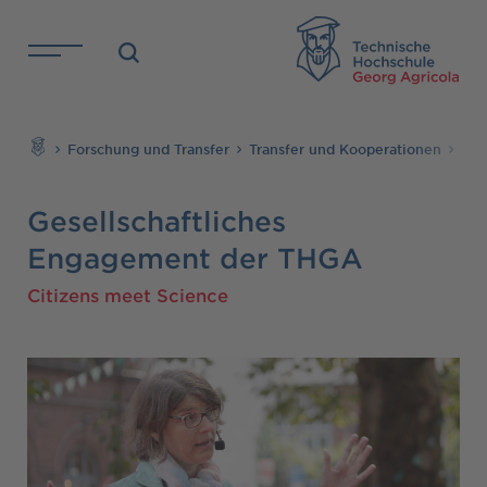
Direkt zu den Inhalten springen
TH
Suchen
Forschung und Transfer
Transfer und Kooperationen
Ges
Gesellschaftliches
Engagement der THGA
Citizens meet Science