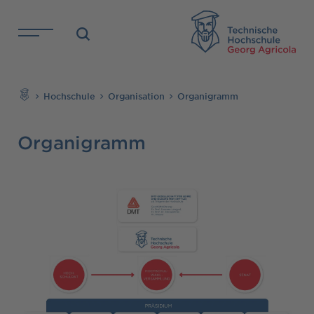
Direkt zu den Inhalten springen
TH
Suchen
Hochschule
Organisation
Organigramm
Organigramm