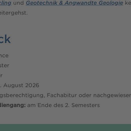
ling
und
Geotechnik & Angwandte Geologie
ke
itergehst.
ck
nce
ter
r
. August 2026
berechtigung, Fachabitur oder nachgewiesene 
diengang:
am Ende des 2. Semesters