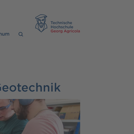
TH Georg Agrico
chum
Geotechnik