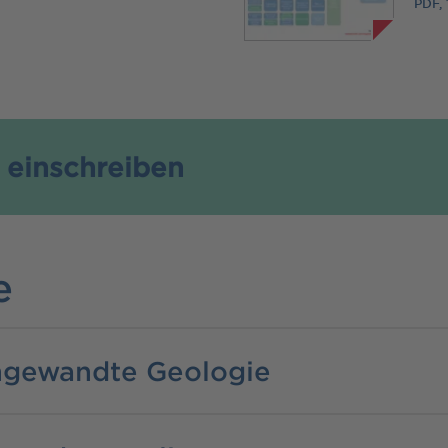
PDF,
 einschreiben
e
ngewandte Geologie