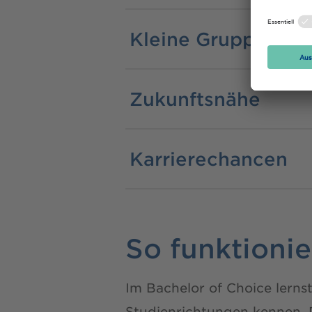
Kleine Gruppen
Zukunftsnähe
Karrierechancen
So funktioni
Im Bachelor of Choice lerns
Studienrichtungen kennen. 