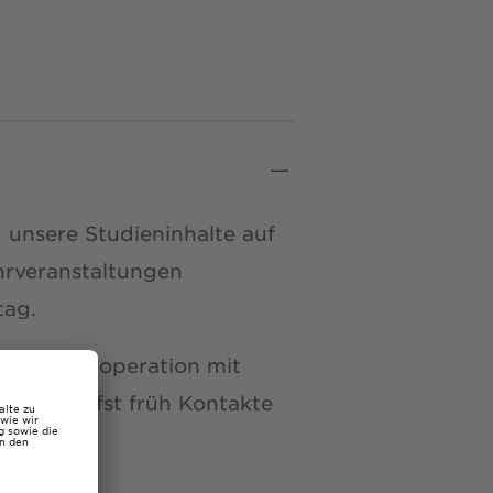
unsere Studieninhalte auf
hrveranstaltungen
tag.
der in Kooperation mit
und knüpfst früh Kontakte