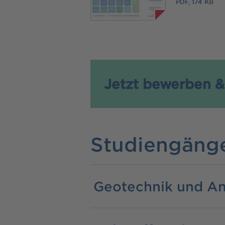
PDF, 174 KB
Jetzt bewerben &
Studiengäng
Geotechnik und A