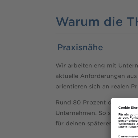
Warum die T
Praxisnähe
Wir arbeiten eng mit Unter
aktuelle Anforderungen aus 
orientieren sich an realen 
Rund 80 Prozent der Abschl
Unternehmen. So sammelst d
für deinen späteren Berufsei