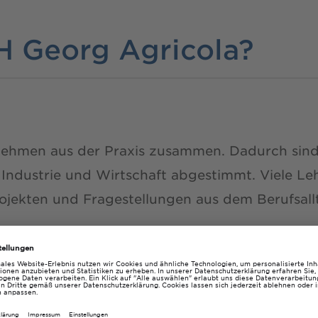
H Georg Agricola?
nehmen aus der Praxis zusammen. Dadurch sind 
Industrie und Wirtschaft abgestimmt. Viele Le
Projekten und Fragestellungen aus dem Berufsall
ussarbeiten entstehen direkt in Unternehmen o
u bereits im Studium praktische Erfahrungen 
nstieg.