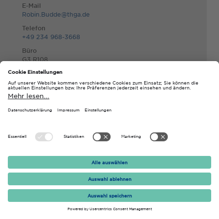
E-Mail
Robin.Budde@thga.de
Telefon
+49 234 968-3668
Büro
G3 R108
Zur Person
Studienberatung
Deine Fragen
Du hast Fragen zur Studienwahl, zu den
Zulassungsvoraussetzungen, der
Einschreibung ins Studium oder wie du dein
Studium finanzierst? Unsere
Zentrale Studien
ist für dich da.
beratung
Telefon +49 (234) 968 3150