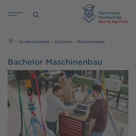
Direkt zu den Inhalten springen
TH
Suchen
Studienangebot
Bachelor
Maschinenbau
Bachelor Maschinenbau