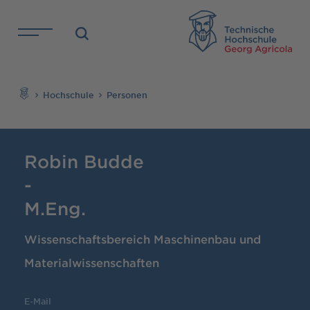
Direkt zu den Inhalten springen
TH
Suchen
Hochschule
Personen
Robin Budde
-
M.Eng.
Wissenschaftsbereich Maschinenbau und
Materialwissenschaften
E-Mail