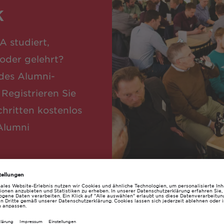
k
 studiert,
 oder gelehrt?
 des Alumni-
Registrieren Sie
chritten kostenlos
Alumni