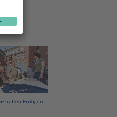
erste
i-Treffen Frühjahr