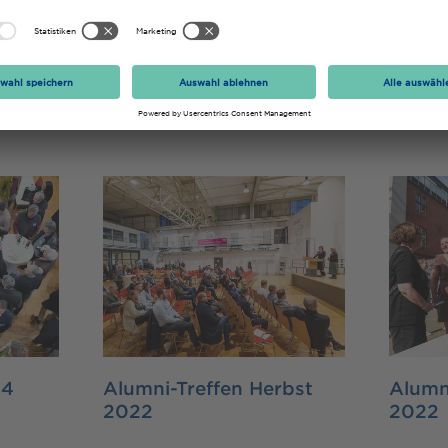
 Alumni-Netzwerks im Jahr 2021 fanden bereits 
tt:
24
Alumni-Treffen Herbst
Alumn
2022
2022