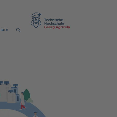
TH Georg Agrico
chum