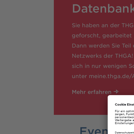
Datenban
Sie haben an der THGA
geforscht, gearbeitet
Dann werden Sie Teil
Netzwerks der THGA! 
sich in nur wenigen S
unter meine.thga.de/
Mehr erfahren
Events