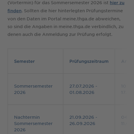
(Vortermin) für das Sommersemester 2026 ist
hier zu
. Sollten die hier hinterlegten Prüfungstermine
finden
von den Daten im Portal meine.thga.de abweichen,
so sind die Angaben in meine.thga.de verbindlich, zu
denen auch die Anmeldung zur Prüfung erfolgt.
Semester
Prüfungszeitraum
Anme
Sommersemester
27.07.2026 -
10.07
2026
01.08.2026
17.07
Nachtermin
21.09.2026 -
04.09
Sommersemester
26.09.2026
11.09
2026