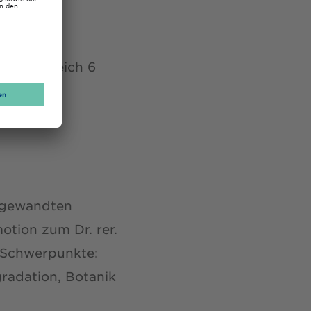
im
m Fachbereich 6
6
Angewandten
otion zum Dr. rer.
. Schwerpunkte:
radation, Botanik