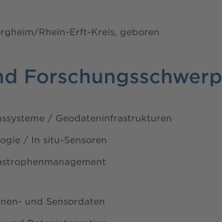
Bergheim/Rhein-Erft-Kreis, geboren
nd Forschungsschwer
nssysteme / Geodateninfrastrukturen
gie / In situ-Sensoren
tastrophenmanagement
ohnen- und Sensordaten