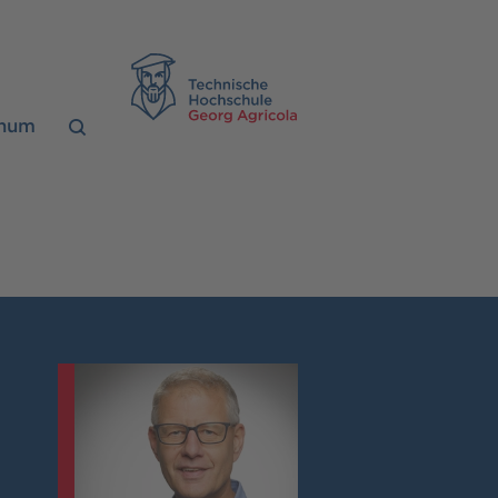
TH Georg Agrico
chum