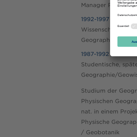
Manager Professio
1992-1997
Wissenschaftlicher
Geographie/Geowiss
1987-1992
Studentische, späte
Geographie/Geowiss
Studium der Geogra
Physischen Geograp
nat. in einem Proje
Physische Geograp
/ Geobotanik