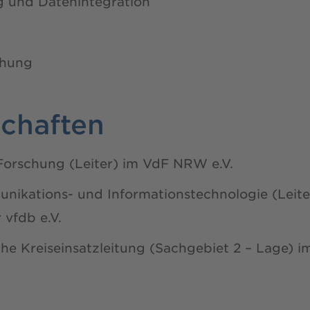
g und Datenintegration
chung
schaften
Forschung (Leiter) im VdF NRW e.V.
nikations- und Informationstechnologie (Leit
 vfdb e.V.
che Kreiseinsatzleitung (Sachgebiet 2 – Lage) i