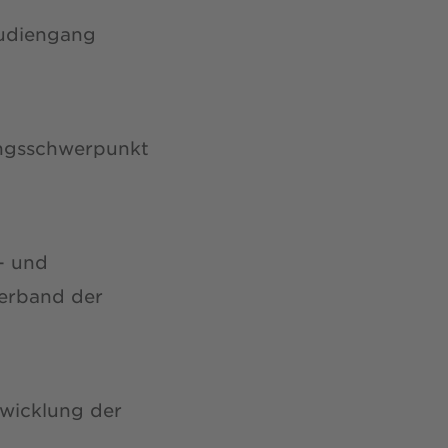
tudiengang
ngsschwerpunkt
- und
erband der
twicklung der