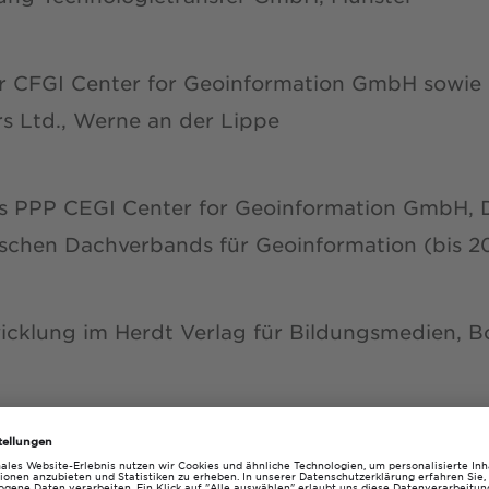
er CFGI Center for Geoinformation GmbH sowie
s Ltd., Werne an der Lippe
es PPP CEGI Center for Geoinformation GmbH,
tschen Dachverbands für Geoinformation (bis 2
wicklung im Herdt Verlag für Bildungsmedien, 
Software AG, Bad Homburg vor der Höhe