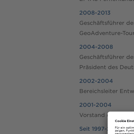
2008-2013
Geschäftsführer d
GeoAdventure-Tour
2004-2008
Geschäftsführer d
Präsident des Deu
2002-2004
Bereichsleiter Ent
2001-2004
Vorstand der i2c 
Seit 1997-2001