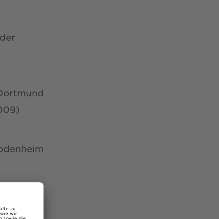
 der
 Dortmund
009)
Bodenheim