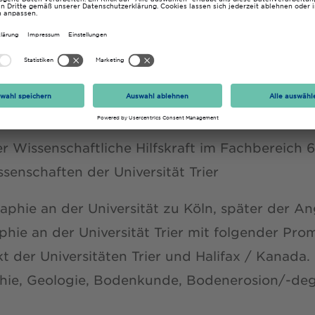
nal Services Group der MapInfo GmbH, Raunhe
 Mitarbeiter und Leiter der GIS-Laboratorien i
enschaften der Universität Trier
r Wissenschaftliche Hilfskraft im Fachbereich 
enschaften der Universität Trier
phie an der Universität zu Köln, später der 
hie an der Universität Trier mit folgender Prom
kt der Universitäten Trier und Halifax / Kanada
hie, Geologie, Bodenkunde, Bodenerosion/-deg