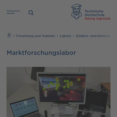
Direkt zu den Inhalten springen
TH
Suchen
Forschung und Transfer
Labore
Elektro- und Informatio
Marktforschungslabor