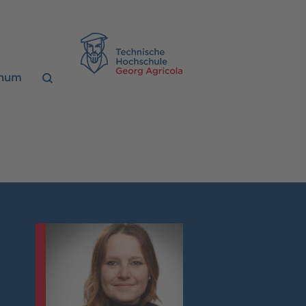
TH Georg Agrico
chum