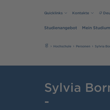
Direkt zu den Inhalten springen
Quicklinks
Kontakte
Deu
Studienangebot
Mein Studiu
Suchen
Hochschule
Personen
Sylvia B
Sylvia Bo
-