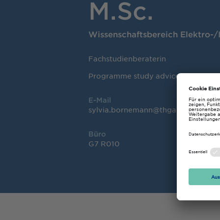
M.Sc.
Wissenschaftsbereich Elektro-/
Fachstudienberaterin
Programme study advice Business E
E-Mail
sylvia.bornemann@thga.de
Büro
G7 R010