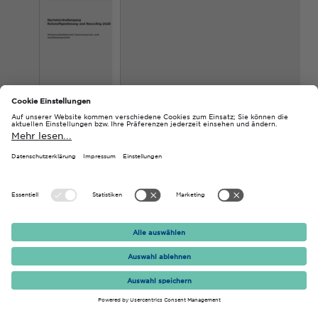
Modulhandbuch_Bachelor_R
ohstoffingenieurwesen_und_
Recycling_THGA.pdf
PDF, 829 KB
Auslaufende Ordnungen