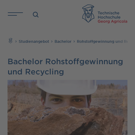
Direkt zu den Inhalten springen
TH
Suchen
Studienangebot
Bachelor
Rohstoffgewinnung und Recyc
Bachelor Rohstoffgewinnung
und Recycling