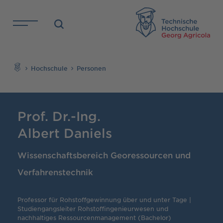
Direkt zu den Inhalten springen
TH
Suchen
Hochschule
Personen
Prof. Dr.-Ing.
Albert Daniels
Wissenschaftsbereich Georessourcen und
Verfahrenstechnik
Professor für Rohstoffgewinnung über und unter Tage |
Studiengangsleiter Rohstoffingenieurwesen und
nachhaltiges Ressourcenmanagement (Bachelor)