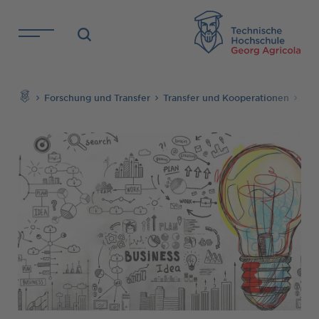
Direkt zu den Inhalten springen
TH
Suchen
Forschung und Transfer
Transfer und Kooperationen
Tra