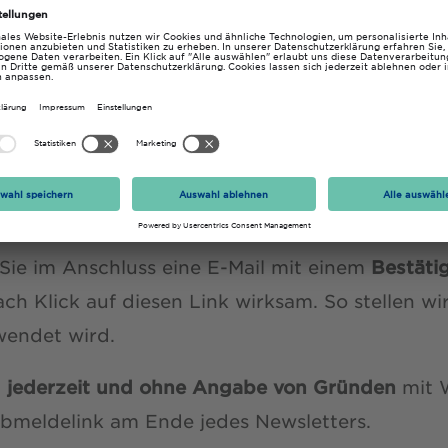
eld
Anmelden
 Sie im Anschluss eine E-Mail mit einem
Bestäti
h Klick auf diesen Link wirksam. So stellen wir 
wendet wird.
g
jederzeit und ohne Angabe von Gründen
mit W
Abmeldelink am Ende jedes Newsletters.