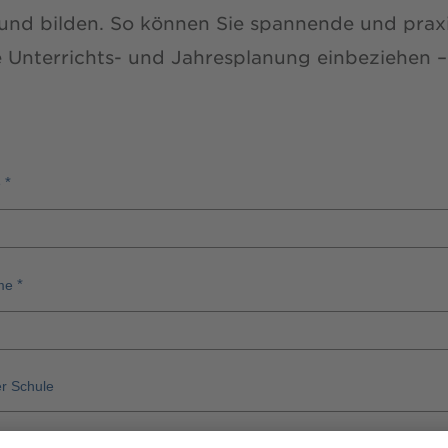
rbund bilden. So können Sie spannende und praxi
e Unterrichts- und Jahresplanung einbeziehen 
e
me
r Schule