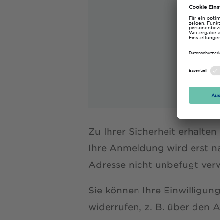
E-Mail
* Pflichtf
Zu Ihrer Sicherheit erhalten
Ihre Anmeldung wird erst nac
Adresse nicht unbefugt ver
Sie können Ihre Einwilligun
widerrufen, z. B. über den 