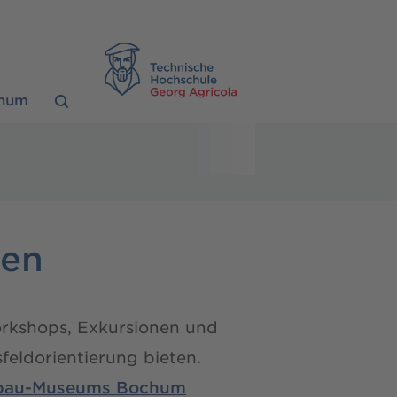
TH Georg Agrico
chum
len
Workshops, Exkursionen und
feldorientierung bieten.
gbau-Museums Bochum