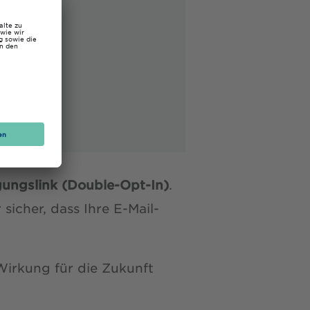
gungslink (Double-Opt-In)
.
sicher, dass Ihre E-Mail-
irkung für die Zukunft