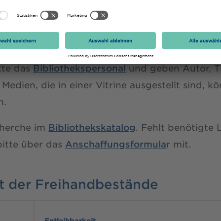
zin ist nicht frei zugänglich. Die Bestellung m
THGA-Studenten über den
Bibliothekskatalog
er
itte das
Bibliothekspersonal
und geben Autor, Ti
dien, die in einer Vitrine ausgestellt sind, k
n.
cherche im
Bibliothekskatalog
. Fehlt benötigte 
 bitte über das
Anschaffungsformula
r mit.
it der Freihandbestände
Entleihbarkeit