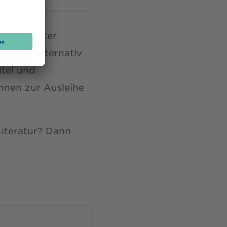
agazinierter
folgen. Alternativ
tel und
önnen zur Ausleihe
Literatur? Dann