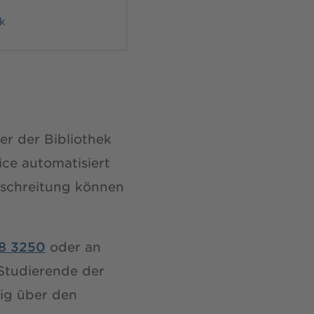
ek
er der Bibliothek
vice automatisiert
rschreitung können
68 3250
oder an
 Studierende der
dig über den