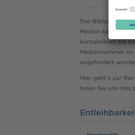
Das Bibliotheksmaga
Medien kann von 
kontaktieren Sie b
Mediennummer an. Me
angefordert werde
Hier geht's zur Re
teilen Sie uns dies
Entleihbarke
Signaturschild