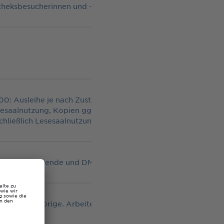
otheksbesucherinnen und -nutzer möglich
00: Ausleihe je nach Zustand möglich
sesaalnutzung, Kopien ggf. möglich
chließlich Lesesaalnutzung, Kopierverbot
 THGA-Studierende und DMT-LB-Angehörige
THGA-Angehörige. Arbeiten mit Sperrvermerk sind