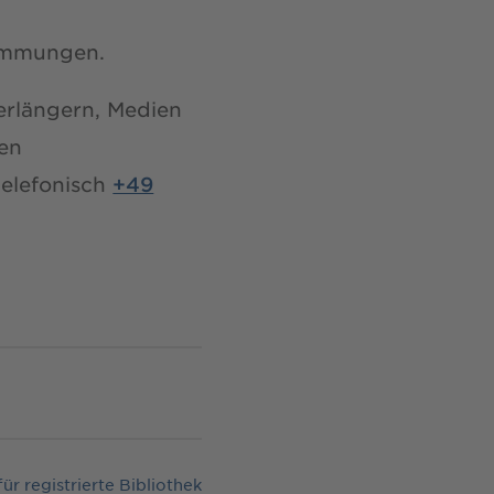
timmungen.
erlängern, Medien
ren
telefonisch
+49
ür registrierte Bibliotheksnutzerinnen und -nutzer