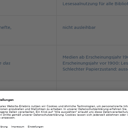
Lesesaalnutzung für alle Bibli
hefte,
nicht ausleihbar
Medien ab Erscheinungsjahr 19
e das
Erscheinungsjahr vor 1900: Le
Schlechter Papierzustand: auss
anken
Nutzung ausschließlich durch
er THGA
Nutzung ausschließlich durch 
ausgenommen.