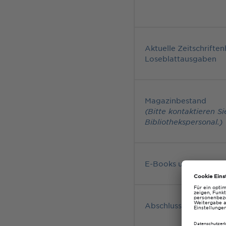
Aktuelle Zeitschriften
Loseblattausgaben
Magazinbestand
(Bitte kontaktieren Si
Bibliothekspersonal.)
E-Books und Datenb
Abschlussarbeiten d