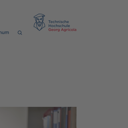
TH Georg Agrico
chum