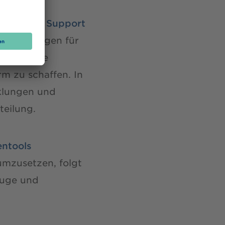
hulung und Support
 Schulungen für
lt, um die
m zu schaffen. In
klungen und
eilung.
entools
umzusetzen, folgt
euge und