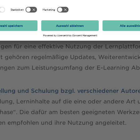
altliche Betreuung der Lernplattform incl. Sc
ndensupport werden Info-Veranstaltungen und
arbeitende angeboten sowie Anleitungen erstel
en für eine effektive Nutzung der Lernplattfor
cht gehören regelmäßige Updates, Weiterentwic
ungen zum Leistungsumfang der E-Learning Abt
ellung und Schulung bzgl. verschiedener Autor
ung, Lerninhalte auf die eine oder andere Art 
phase“. Die dafür am besten geeigneten Werkz
n empfohlen und ihre Nutzung angeleitet.