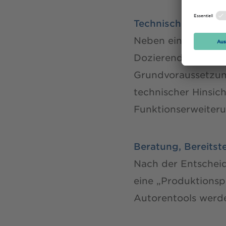
Technische und inh
Neben einem Nutze
Dozierende und Mit
Grundvoraussetzung
technischer Hinsi
Funktionserweiter
Beratung, Bereitst
Nach der Entscheid
eine „Produktions
Autorentools werde