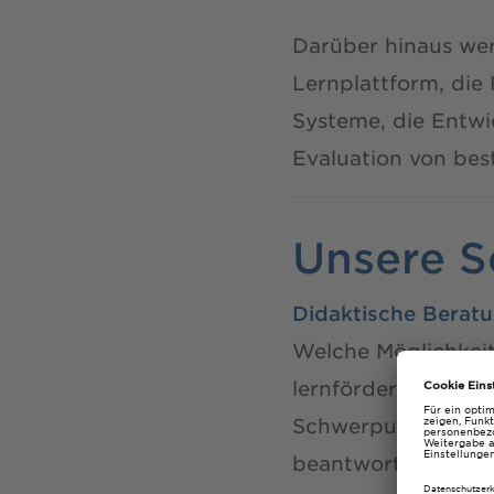
Darüber hinaus wer
Lernplattform, die
Systeme, die Entwi
Evaluation von bes
Unsere S
Didaktische Berat
Welche Möglichkeit
lernfördernd aufzu
Schwerpunkte durch
beantworten – mit 