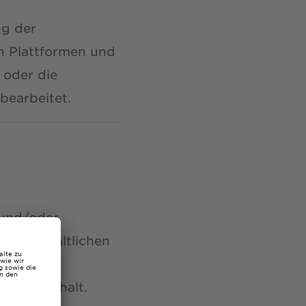
ng der
n Plattformen und
 oder die
bearbeitet.
 und/oder
 und inhaltlichen
n wir zu
 und -inhalt.