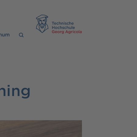
TH Georg Agrico
chum
ning