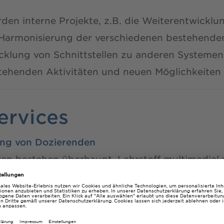
den interne Projekte, z.B. die Weiterentwicklu
 Harmonisierung der verschiedenen bestehende
cklung von Schnittstellen zu anderen Systemen
tehenden Aktivitäten und neuen Möglichkeiten 
ervices
ung von Dozierenden
en bestehen überhaupt, Lehrstoff multimedial
bereiten? Wie kann man welche Lehr-/Lernziele
 E-Learning unterstützen? Diese Fragen helfe
Lösungen zugeschnitten auf Veranstaltungsform