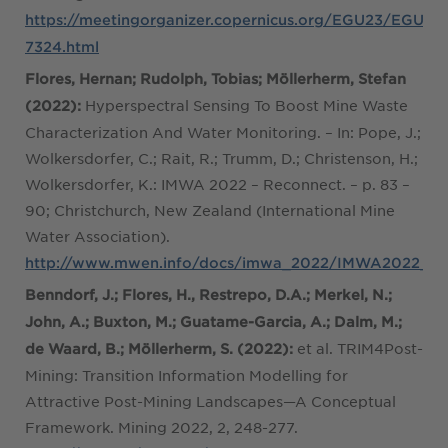
https://meetingorganizer.copernicus.org/EGU23/EGU23-
7324.html
Flores, Hernan; Rudolph, Tobias; Möllerherm, Stefan
Hyperspectral Sensing To Boost Mine Waste
(2022):
Characterization And Water Monitoring. – In: Pope, J.;
Wolkersdorfer, C.; Rait, R.; Trumm, D.; Christenson, H.;
Wolkersdorfer, K.: IMWA 2022 – Reconnect. – p. 83 –
90; Christchurch, New Zealand (International Mine
Water Association).
http://www.mwen.info/docs/imwa_2022/IMWA2022_Flo
Benndorf, J.; Flores, H., Restrepo, D.A.; Merkel, N.;
John, A.; Buxton, M.; Guatame-Garcia, A.; Dalm, M.;
et al. TRIM4Post-
de Waard, B.; Möllerherm, S. (2022):
Mining: Transition Information Modelling for
Attractive Post-Mining Landscapes—A Conceptual
Framework. Mining 2022, 2, 248-277.