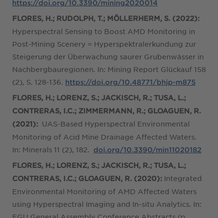
https://doi.org/10.3390/mining2020014
FLORES, H.; RUDOLPH, T.; MÖLLERHERM, S. (2022):
Hyperspectral Sensing to Boost AMD Monitoring in
Post-Mining Scenery = Hyperspektralerkundung zur
Steigerung der Überwachung saurer Grubenwässer in
Nachbergbauregionen. In: Mining Report Glückauf 158
(2), S. 128-136.
https://doi.org/10.48771/bhjp-m875
FLORES, H.; LORENZ, S.; JACKISCH, R.; TUSA, L.;
CONTRERAS, I.C.; ZIMMERMANN, R.; GLOAGUEN, R.
UAS-Based Hyperspectral Environmental
(2021):
Monitoring of Acid Mine Drainage Affected Waters.
In: Minerals 11 (2), 182.
doi.org/10.3390/min11020182
FLORES, H.; LORENZ, S.; JACKISCH, R.; TUSA, L.;
Integrated
CONTRERAS, I.C.; GLOAGUEN, R. (2020):
Environmental Monitoring of AMD Affected Waters
using Hyperspectral Imaging and In-situ Analytics. In:
EGU General Assembly Conference Abstracts (p.