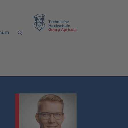
TH Georg Agrico
chum