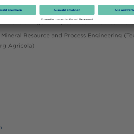
m Rohstoffingenieur (Technische Hochschule G
Mineral Resource and Process Engineering (Te
rg Agricola)
m