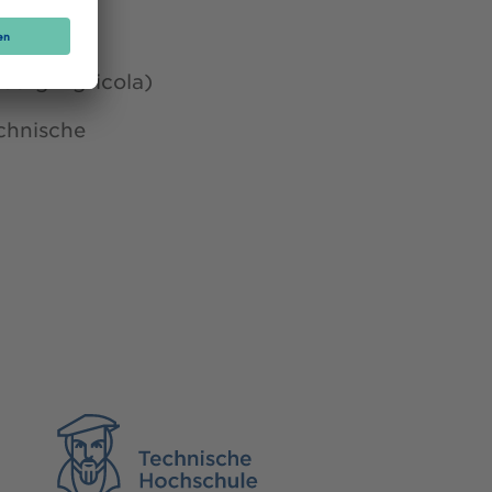
eorg Agricola)
chnische
TH Georg Agricola