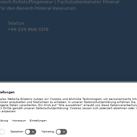
ereich Rohstoffingenieur | Fachstudienberater Mineral
für den Bereich Mineral Resource)
Telefon
+49 234 968-3319
tunden
s, ganztägig (telefonisch)