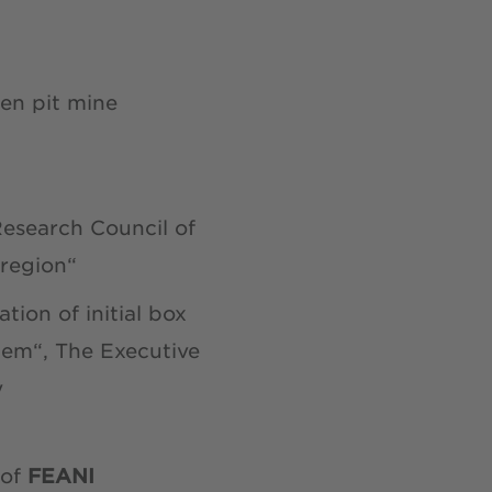
pen pit mine
esearch Council of
 region“
ion of initial box
tem“, The Executive
y
 of
FEANI