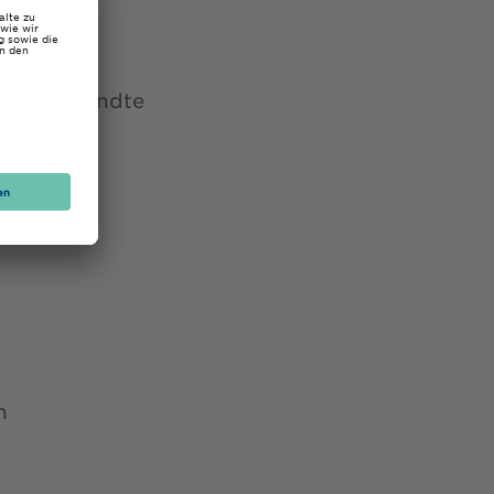
nd Angewandte
n