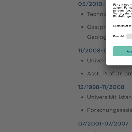
03/2010–03/2012
Technische Fac
Gastprofessori
Geologie
11/2008–02/2012
Universität Ista
Asst. Prof.Dr. 
12/1998–11/2008
Universität Ista
Forschungsassis
07/2001–07/2007