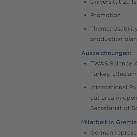
Universität zu I
Promotion
Thema: Usabilit
production pla
Auszeichnungen:
TWAS Science Aw
Turkey, „Reclama
International P
cut area in ope
Secretariat of S
Mitarbeit in Gremi
German represe