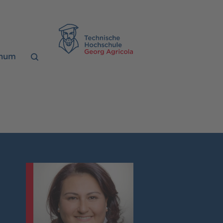
TH Georg Agrico
chum