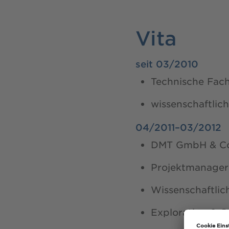
Vita
seit 03/2010
Technische Fac
wissenschaftlic
04/2011–03/2012
DMT GmbH & Co
Projektmanager
Wissenschaftlic
Exploration & 