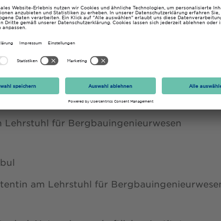
hhochschule Georg Agricola zu Bochum
n/Postdoktorat am Lehrstuhl für Geotechnik u
nbul
am Lehrstuhl für Bergbauingenieurwesen
nbul
tentin am Lehrstuhl für Bergbauingenieurwese