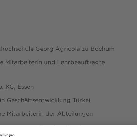
hhochschule Georg Agricola zu Bochum
he Mitarbeiterin und Lehrbeauftragte
. KG, Essen
in Geschäftsentwicklung Türkei
he Mitarbeiterin der Abteilungen
Geosurvey und Bergbau Service