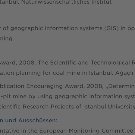
stanbul, Naturwissenschaftliches Institut
y of geographic information systems (GIS) in o
nning
ard, 2008, The Scientific and Technological R
tion planning for coal mine in Istanbul, Ağaçlı
ublication Encouraging Award, 2008, „Determinat
n-pit mine by using geographic information sys
cientific Research Projects of Istanbul Universit
en und Ausschüssen:
ntative in the European Monitoring Committee