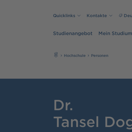
Direkt zu den Inhalten springen
Quicklinks
Kontakte
Deu
Studienangebot
Mein Studiu
Suchen
Hochschule
Personen
Dr.
Tansel Do