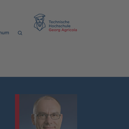
TH Georg Agrico
chum