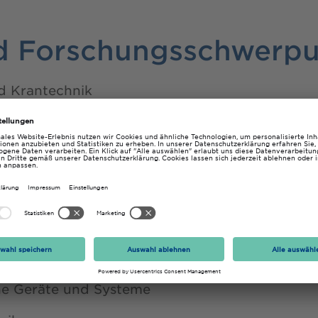
d Forschungsschwerp
d Krantechnik
ebstechnik, Steuerungstechnik
uktion, Berechnung und Simulation
ente
chnik
he Geräte und Systeme