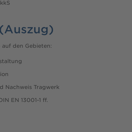
AkkS
 (Auszug)
e auf den Gebieten:
taltung
ion
nd Nachweis Tragwerk
IN EN 13001-1 ff.