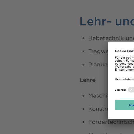
Lehr- un
Hebetechnik un
Tragwerk, Antri
Planung, Konstr
Lehre
Maschinenelem
Konstruktionste
Fördertechnisc