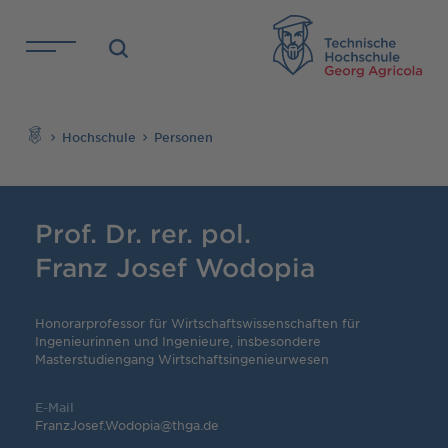
Direkt zu den Inhalten springen
TH
Suchen
Hochschule
Personen
Prof. Dr. rer. pol.
Franz Josef Wodopia
Honorarprofessor für Wirtschaftswissenschaften für
Ingenieurinnen und Ingenieure, insbesondere
Masterstudiengang Wirtschaftsingenieurwesen
E-Mail
FranzJosef.Wodopia@thga.de