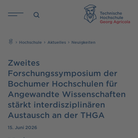
Direkt zu den Inhalten springen
TH
Suchen
Hochschule
Aktuelles
Neuigkeiten
Zweites
Forschungssymposium der
Bochumer Hochschulen für
Angewandte Wissenschaften
stärkt interdisziplinären
Austausch an der THGA
15. Juni 2026