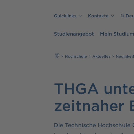
Direkt zu den Inhalten springen
Quicklinks
Kontakte
Deu
Studienangebot
Mein Studiu
Suchen
Hochschule
Aktuelles
Neuigkei
THGA unte
zeitnaher
Die Technische Hochschule G