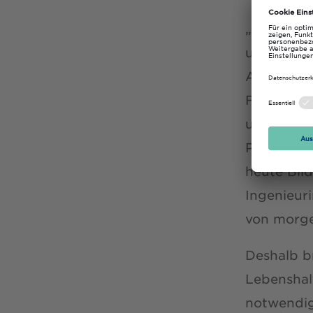
„BAföG er
unabhängig
Ausbildun
Fachkräfte
ungenutzt
Prof. Sus
heute Bild
Ingenieur
von morge
Deshalb b
Lebenshal
notwendig