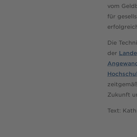
vom Geldb
für gesell
erfolgrei
Die Techn
der
Lande
Angewand
Hochschul
zeitgemäße
Zukunft u
Text: Kath