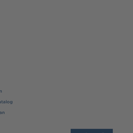
m
atalog
an