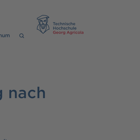
TH Georg Agrico
chum
g nach