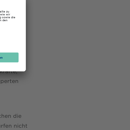
 Schule,
es
ziale
entin,
W. „Wer
kräfte,
xperten
chen die
rfen nicht