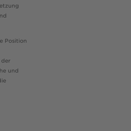
setzung
und
e Position
 der
che und
die