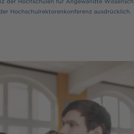
nz der Hochschulen für Angewandte Wissensch
r Hochschulrektorenkonferenz ausdrücklich.