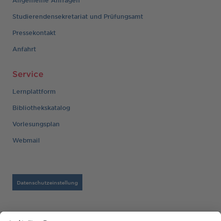
Studierendensekretariat und Prüfungsamt
Pressekontakt
Anfahrt
Service
Lernplattform
Bibliothekskatalog
Vorlesungsplan
Webmail
Datenschutzeinstellung