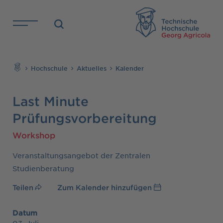
Direkt zu den Inhalten springen
TH
Suchen
Hochschule
Aktuelles
Kalender
Last Minute
Prüfungsvorbereitung
Workshop
Veranstaltungsangebot der Zentralen
Studienberatung
Teilen
Zum Kalender hinzufügen
Datum
03. Juli