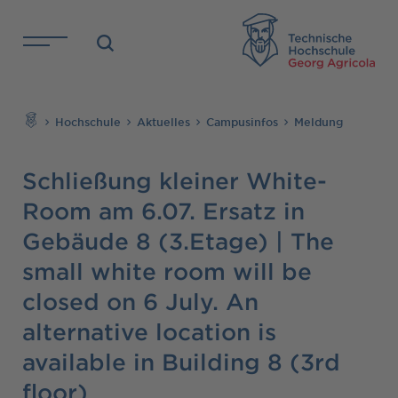
Direkt zu den Inhalten springen
TH
Suchen
Hochschule
Aktuelles
Campusinfos
Meldung
Schließung kleiner White-
Room am 6.07. Ersatz in
Gebäude 8 (3.Etage) | The
small white room will be
closed on 6 July. An
alternative location is
available in Building 8 (3rd
floor)