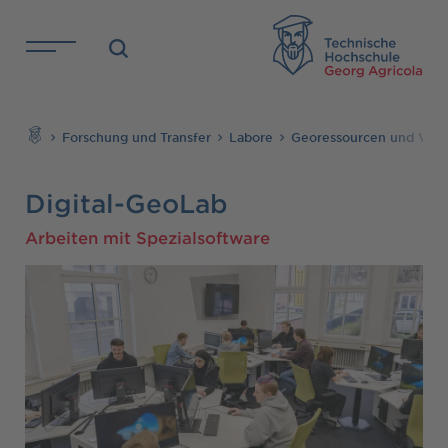
Direkt zu den Inhalten springen
TH
Suchen
Forschung und Transfer
Labore
Georessourcen und Verf
Digital-GeoLab
Arbeiten mit Spezialsoftware