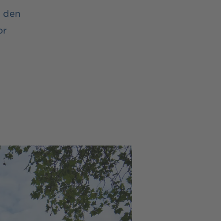
f den
or