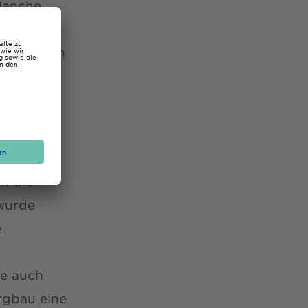
 Manche
dere
en sich an
 Mitglied
in die
wurde
e
te auch
rgbau eine