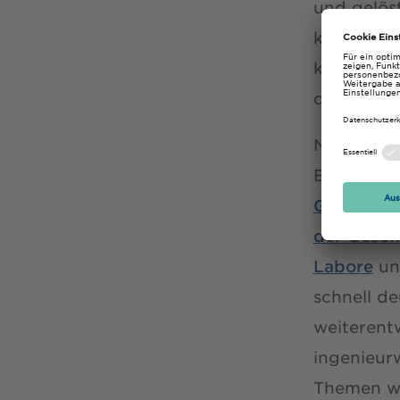
und gelöst
kamen gem
kannten s
diesem Ab
Nach der 
Entwickl
Georessou
der Gesch
Labore
u
schnell d
weiterent
ingenieur
Themen wi