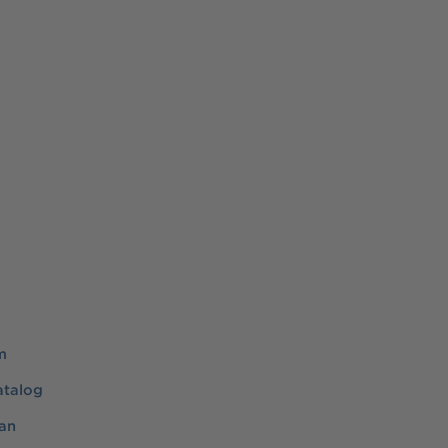
m
atalog
an