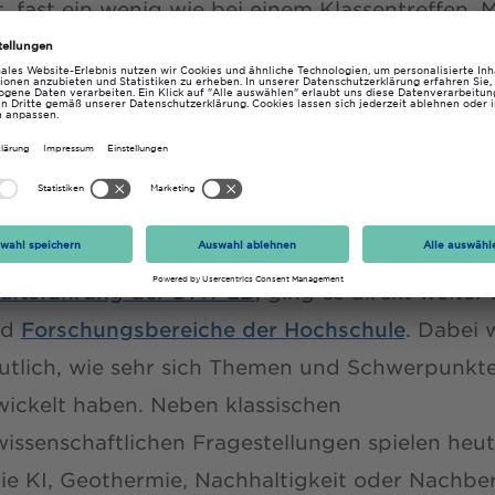
, fast ein wenig wie bei einem Klassentreffen.
einsam mit ehemaligen Kommiliton:innen, an
ich noch von früheren Projekten oder begegnet
end nach Jahren zufällig wieder.
Begrüßung und einem Impuls zu aktuellen
ungen rund um das
Transformationszentrum
rcen und Ökologie (TGÖ)
durch
Ulrich Wessel,
äftsführung der DMT-LB
, ging es direkt weiter 
nd
Forschungsbereiche der Hochschule
. Dabei 
eutlich, wie sehr sich Themen und Schwerpunkt
wickelt haben. Neben klassischen
wissenschaftlichen Fragestellungen spielen heu
e KI, Geothermie, Nachhaltigkeit oder Nachbe