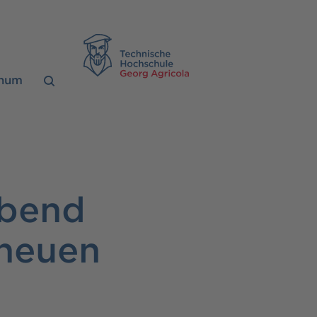
TH Georg Agrico
chum
bend
neuen