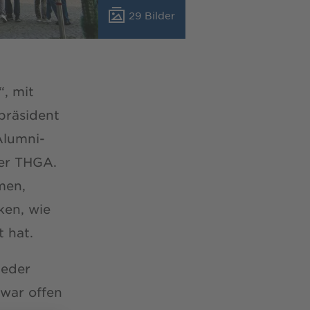
29 Bilder
, mit
epräsident
Alumni-
er THGA.
men,
ken, wie
 hat.
ieder
war offen