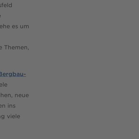
sfeld
e
gehe es um
te Themen,
Bergbau-
ele
chen, neue
en ins
g viele