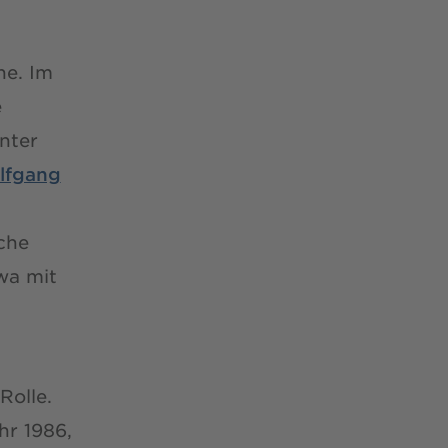
he. Im
e
unter
olfgang
che
wa mit
Rolle.
hr 1986,