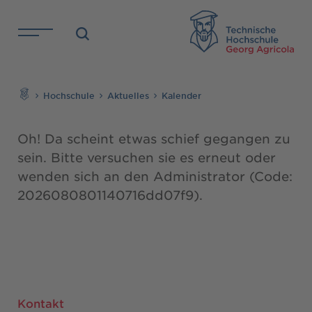
Direkt zu den Inhalten springen
TH
Suchen
Hochschule
Aktuelles
Kalender
Oh! Da scheint etwas schief gegangen zu
sein. Bitte versuchen sie es erneut oder
wenden sich an den Administrator (Code:
2026080801140716dd07f9).
Kontakt