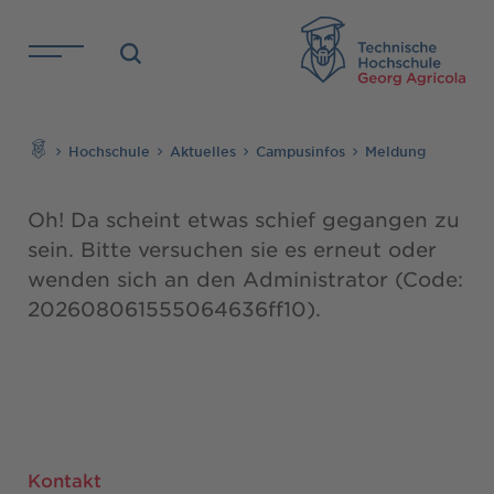
Direkt zu den Inhalten springen
TH
Suchen
Hochschule
Aktuelles
Campusinfos
Meldung
Oh! Da scheint etwas schief gegangen zu
sein. Bitte versuchen sie es erneut oder
wenden sich an den Administrator (Code:
202608061555064636ff10).
Kontakt