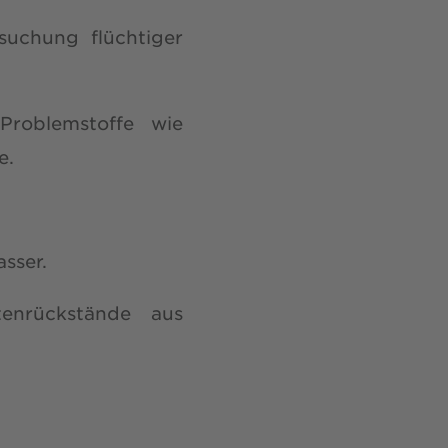
uchung flüchtiger
roblemstoffe wie
e.
sser.
enrückstände aus