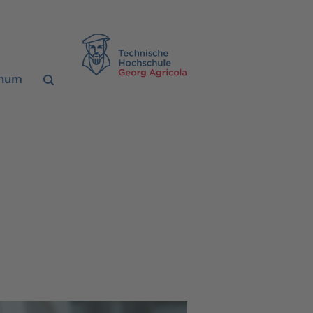
TH Georg Agrico
chum