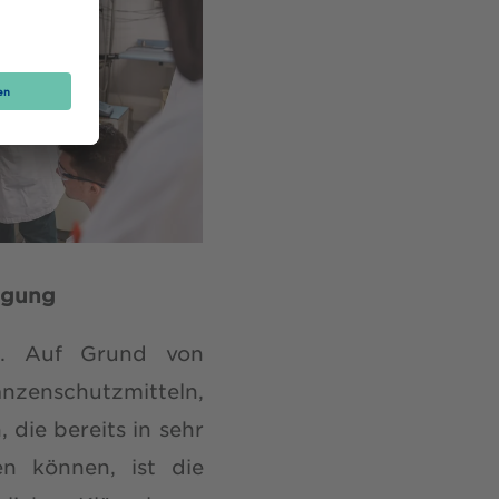
nigung
nd. Auf Grund von
zenschutzmitteln,
die bereits in sehr
n können, ist die