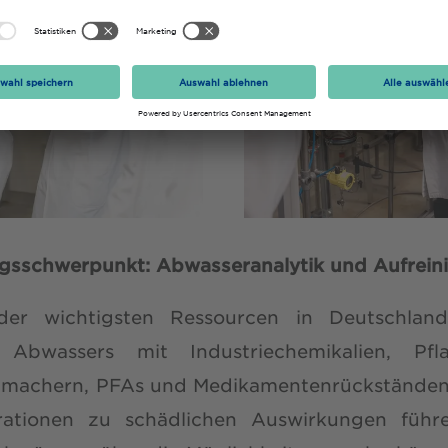
ngsschwerpunkt: Abwasseranalytik und Aufrei
der wichtigsten Ressourcen in Deutschla
Abwassers mit Industriechemikalien, Pflan
hmachern, PFAs und Medikamentenrückständen, 
rationen zu schädlichen Auswirkungen führe