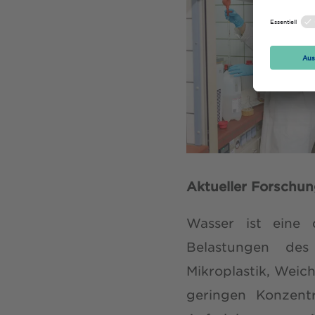
Aktueller Forschu
Wasser ist eine 
Belastungen des 
Mikroplastik, Weic
geringen Konzent